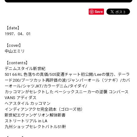
Save
【date】
1997．04．01
【cover】
中山エミリ
【contents】
デニムスタイル新世紀
501 66 RL 色落ちの真価/505変遷チャート初公開/Leeの懐刀、テーラ
ード200/ブーツカット再評価の波/ジャンパーオール（ツナギ）/カバ
ーオール/シャツJKT/カラーデニム/タイダイ/
カッコマンがセレクトした ベーシックスニーカーの逆襲 コンバース
VANS アディダス
ヘアスタイル カッコマン
インディアンアクセ完全読本（ゴローズ他）
新世紀エヴァンゲリオン解体新書
ストリートリアル in LA
九州ショップセレクトバトル51軒