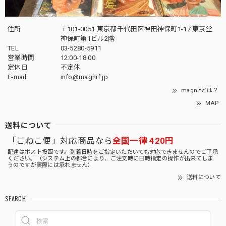
住所
〒101-0051 東京都千代田区神田神保町1-17 東京堂
神保町第1ビル2階
TEL
03-5280-5911
営業時間
12:00-18:00
定休日
不定休
E-mail
info@magnif.jp
magnifとは？
MAP
送料について
「こねこ便」対応商品なら
全国一律 420円
配達はポスト投函です。到着日時をご指定いただいても対応できませんのでご了承
ください。（システム上の都合により、ご注文時に日時指定の操作が出来てしま
うのですが実際には承れません）
送料について
SEARCH