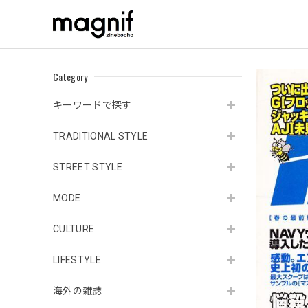
Category
キーワードで探す
TRADITIONAL STYLE
STREET STYLE
MODE
CULTURE
LIFESTYLE
海外の雑誌