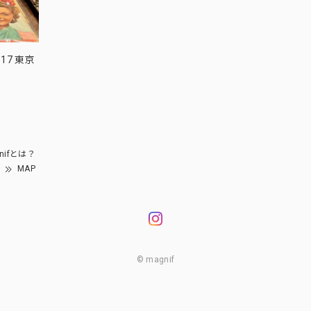
17 東京
nifとは？
MAP
© magnif