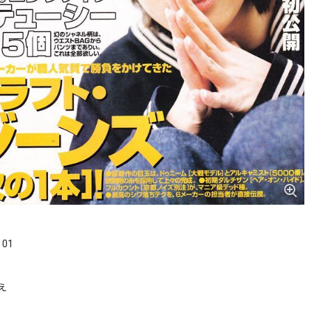
．01
え