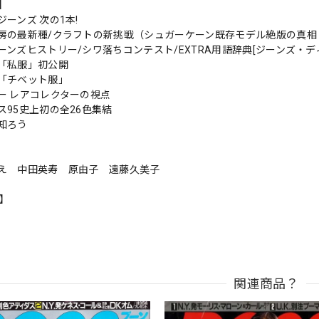
s】
ーンズ 次の1本!
房の最新種/クラフトの新挑戦（シュガーケーン既存モデル絶版の真相 ほ
ーンズヒストリー/シワ落ちコンテスト/EXTRA用語辞典[ジーンズ・デ
「私服」初公開
「チベット服」
ー レアコレクターの視点
ス95史上初の全26色集結
知ろう
え 中田英寿 原由子 遠藤久美子
n】
関連商品？