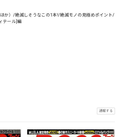
か）/絶滅しそうなこの1本!/絶滅モノの見極めポイント/
ィテール]編
通報する