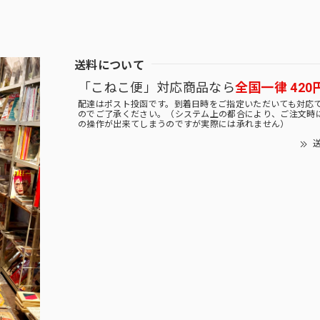
送料について
「こねこ便」対応商品なら
全国一律 420
配達はポスト投函です。到着日時をご指定いただいても対応
のでご了承ください。（システム上の都合により、ご注文時
の操作が出来てしまうのですが実際には承れません）
送