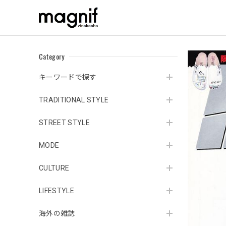
Category
キーワードで探す
TRADITIONAL STYLE
STREET STYLE
MODE
CULTURE
LIFESTYLE
海外の雑誌