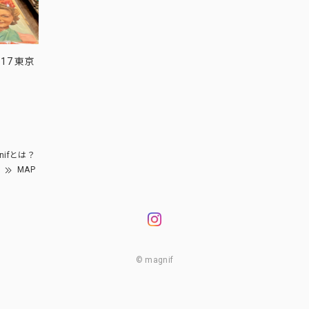
17 東京
nifとは？
MAP
© magnif