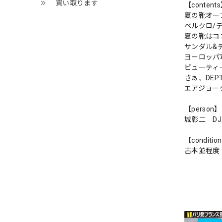
買い取ります
【content
夏の靴オー
ベルクロ/
夏の靴はコ
サンダル&
ヨーロッパ
ビューティ
さぁ、DEP
エアジョー
【person】
城彰二 DJ
【conditio
古本並程度