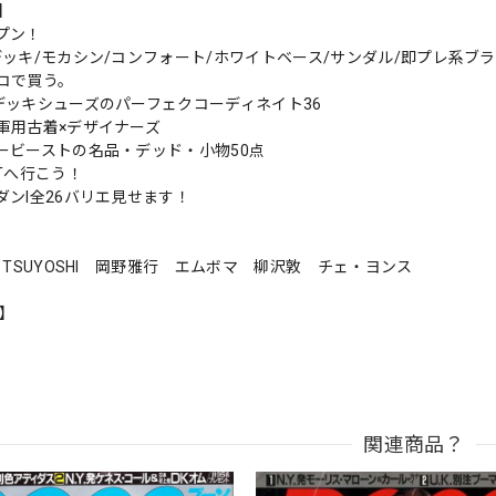
s】
プン！
デッキ/モカシン/コンフォート/ホワイトベース/サンダル/即プレ系ブ
コで買う。
デッキシューズのパーフェクコーディネイト36
軍用古着×デザイナーズ
ービーストの名品・デッド・小物50点
Tへ行こう！
ダンI全26バリエ見せます！
 TSUYOSHI 岡野雅行 エムボマ 柳沢敦 チェ・ヨンス
n】
関連商品？