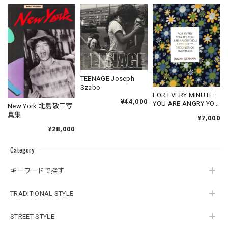
TEENAGE Joseph
Szabo
FOR EVERY MINUTE
¥44,000
YOU ARE ANGRY YOU
New York 北島敬三写
LOSE SIXTY
真集
¥7,000
SECONDS OF
¥28,000
HAPPINESS
Category
キーワードで探す
TRADITIONAL STYLE
STREET STYLE