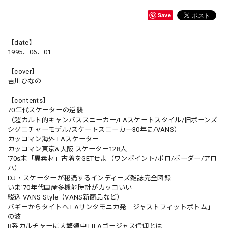
Save
【date】
1995．06．01
【cover】
吉川ひなの
【contents】
70年代スケーターの逆襲
（超カルト的キャンバススニーカー/LAスケートスタイル/旧ボーンズ
シグニチャーモデル/スケートスニーカー30年史/VANS）
カッコマン海外 LAスケーター
カッコマン東京&大阪 スケーター128人
'70s末「異素材」古着をGETせよ（ワンポイント/ポロ/ボーダー/アロ
ハ）
DJ・スケーターが秘読するインディーズ雑誌完全図録
いま'70年代国産多機能時計がカッコいい
綴込 VANS Style（VANS新商品など）
バギーからタイトへ LAサンタモニカ発「ジャストフィットボトム」
の波
B系カルチャーに大繁殖中 FILAゴージャス信仰とは