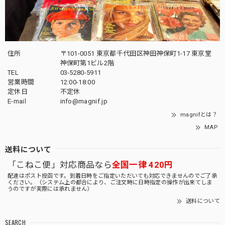
住所
〒101-0051 東京都千代田区神田神保町1-17 東京堂
神保町第1ビル2階
TEL
03-5280-5911
営業時間
12:00-18:00
定休日
不定休
E-mail
info@magnif.jp
magnifとは？
MAP
送料について
「こねこ便」対応商品なら
全国一律 420円
配達はポスト投函です。到着日時をご指定いただいても対応できませんのでご了承
ください。（システム上の都合により、ご注文時に日時指定の操作が出来てしま
うのですが実際には承れません）
送料について
SEARCH