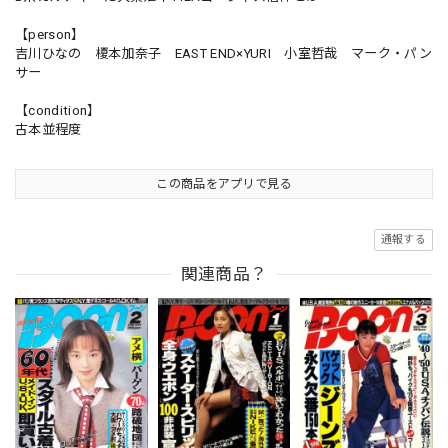
【person】
吉川ひなの 榎本加奈子 EAST END×YURI 小室哲哉 マーク・パン
サー
【condition】
古本並程度
この商品をアプリで見る
通報する
関連商品？