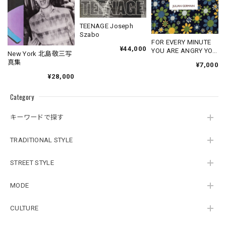
TEENAGE Joseph
Szabo
FOR EVERY MINUTE
¥44,000
YOU ARE ANGRY YOU
New York 北島敬三写
LOSE SIXTY
真集
¥7,000
SECONDS OF
¥28,000
HAPPINESS
Category
キーワードで探す
TRADITIONAL STYLE
STREET STYLE
MODE
CULTURE