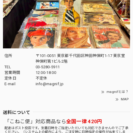
住所
〒101-0051 東京都千代田区神田神保町1-17 東京堂
神保町第1ビル2階
TEL
03-5280-5911
営業時間
12:00-18:00
定休日
不定休
E-mail
info@magnif.jp
magnifとは？
MAP
送料について
「こねこ便」対応商品なら
全国一律 420円
配達はポスト投函です。到着日時をご指定いただいても対応できませんのでご了承
ください。（システム上の都合により、ご注文時に日時指定の操作が出来てしま