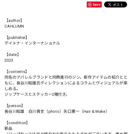
Save
【author】
CAHLUMN
【publisher】
デイトナ・インターナショナル
【date】
2023
【contents】
同名のアパレルブランドと同時進行のジン。新作アイテムの紹介とと
もに、長谷川昭雄氏ディレクションによるコラムとヴィジュアルが楽
しめる。
ジップケースとステッカー2種付き。
【person】
長谷川昭雄 白川青史（photo）矢口憲一（Hair & Make）
【condition】
新品