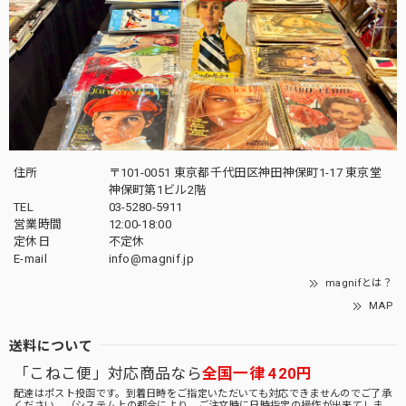
住所
〒101-0051 東京都千代田区神田神保町1-17 東京堂
神保町第1ビル2階
TEL
03-5280-5911
営業時間
12:00-18:00
定休日
不定休
E-mail
info@magnif.jp
magnifとは？
MAP
送料について
「こねこ便」対応商品なら
全国一律 420円
配達はポスト投函です。到着日時をご指定いただいても対応できませんのでご了承
ください。（システム上の都合により、ご注文時に日時指定の操作が出来てしま